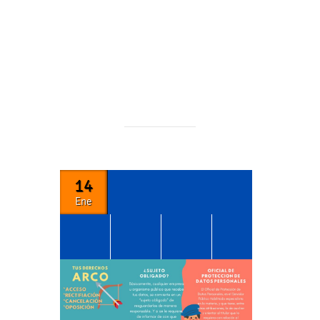
14
Ene