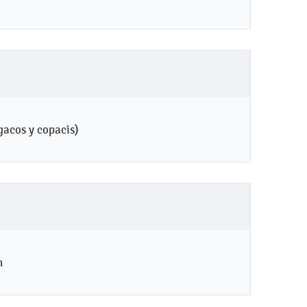
gacos y copacis)
n